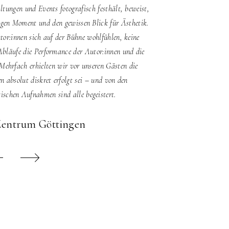
tungen und Events fotografisch festhält, beweist,
hochemotionalen, ausdruc
tigen Moment und den gewissen Blick für Ästhetik.
Art hilft enorm, sich
utor:innen sich auf der Bühne wohlfühlen, keine
wundervolle 
Abläufe die Performance der Autor:innen und die
Mehrfach erhielten wir vor unseren Gästen die
 absolut diskret erfolgt sei – und von den
schen Aufnahmen sind alle begeistert.
 Zentrum Göttingen