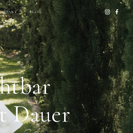
ONTAKT
BLOG
htbar
t Dauer