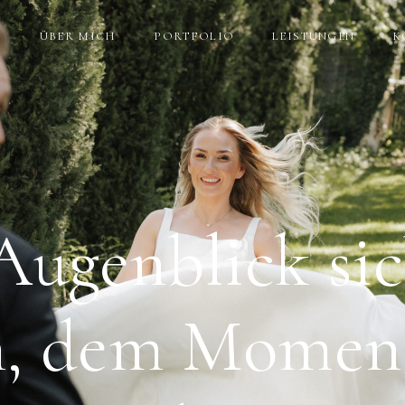
E
ÜBER MICH
PORTFOLIO
LEISTUNGEN
K
Augenblick sic
, dem Momen