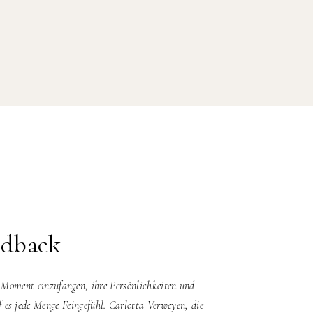
edback
n Moment einzufangen, ihre Persönlichkeiten und
“Ein ganz besonderes Au
 es jede Menge Feingefühl. Carlotta Verweyen, die
Nachbereitungsstil au