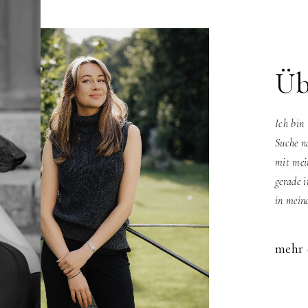
Üb
Ich bin
Suche n
mit mei
gerade 
in mein
mehr 